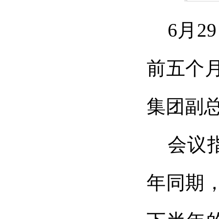
6月2
前五个
集团副
会议
年同期