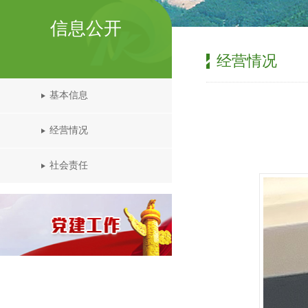
信息公开
经营情况
基本信息
经营情况
社会责任