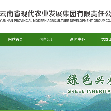
网站首页
信息公开
新闻中心
党群