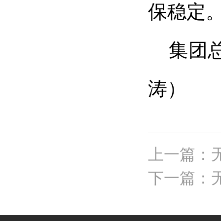
保稳定
集团
涛）
上一篇：
下一篇：