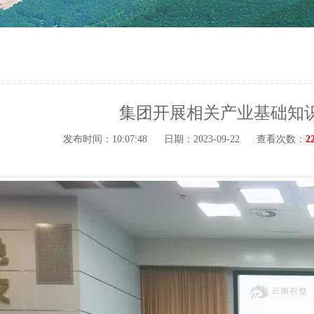
训
集团开展相关产业基础知
发布时间：10:07:48
日期：2023-09-22
查看次数：
2