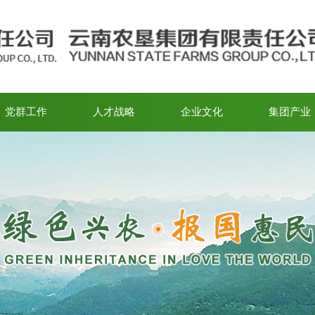
党群工作
人才战略
企业文化
集团产业