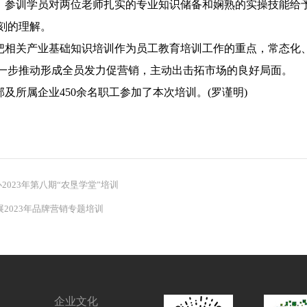
，参训学员对两位老师扎实的专业知识储备和娴熟的实操技能给
刻的理解。
相关产业基础知识培训作为员工教育培训工作的重点，常态化
一步推动形成全员发力促营销，主动出击拓市场的良好局面。
及所属企业450余名职工参加了本次培训。(
罗谨明)
2023年第八期“农垦学堂”培训
2023年品牌营销专题培训
企业文化