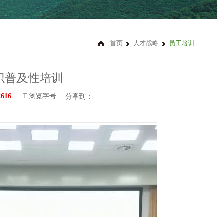
首页
人才战略
员工培训
识普及性培训
2616
T 浏览字号
分享到：