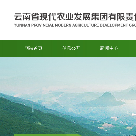
网站首页
信息公开
新闻中心